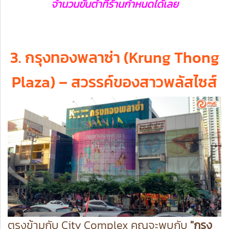
จำนวนขั้นต่ำที่ร้านกำหนดได้เลย
3. กรุงทองพลาซ่า (Krung Thong
Plaza) – สวรรค์ของสาวพลัสไซส์
ตรงข้ามกับ City Complex คุณจะพบกับ
"กรุง