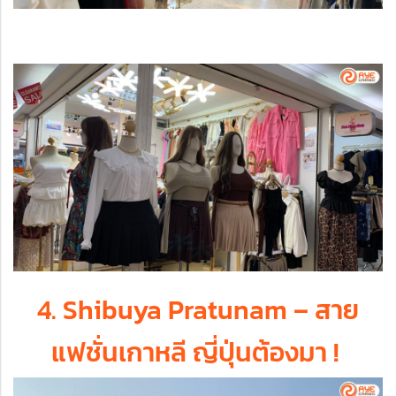
4. Shibuya Pratunam – สาย
แฟชั่นเกาหลี ญี่ปุ่นต้องมา !