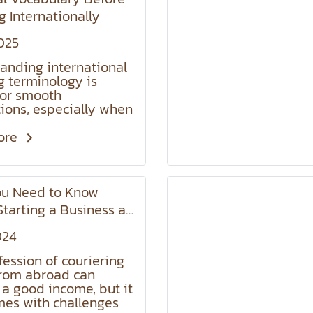
 and help reduce
g Internationally
 costs !
2025
anding international
g terminology is
 for smooth
tions, especially when
 packages abroad.
izing yourself with
ore
pping terms helps you
nd manage shipments
tly, choose the right
ou Need to Know
, and communicate
ely with shipping
Starting a Business as
es.
r for International
rstanding these
024
ies
ay lead to confusion
fession of couriering
y mistakes.
rom abroad can
 a good income, but it
mes with challenges