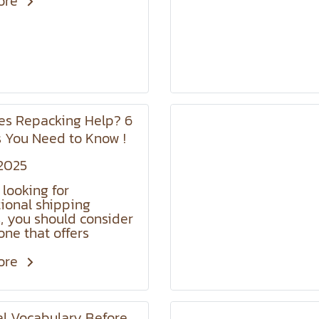
ore
s Repacking Help? 6
s You Need to Know !
2025
e looking for
tional shipping
s, you should consider
one that offers
ng services, or even
one that offers it for
ore
hether you're shipping
e items or large
having repacking
al Vocabulary Before
s can give you peace