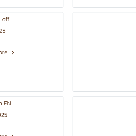
 off
025
ore
m EN
025