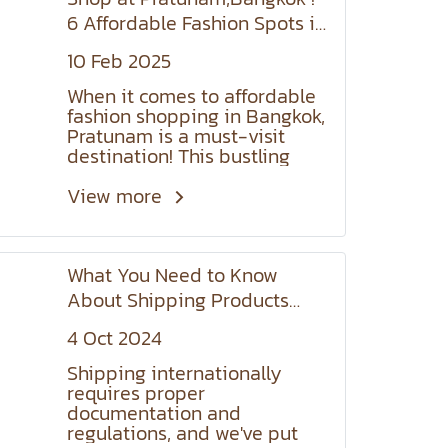
6 Affordable Fashion Spots in
2025
10 Feb 2025
When it comes to affordable
fashion shopping in Bangkok,
Pratunam is a must-visit
destination! This bustling
market is packed with
wholesale and retail shops
View more
offering the latest trends
every season at budget-
friendly prices. Whether
What You Need to Know
you're looking for casual wear,
trendy outfits, or bulk
About Shipping Products
purchases for resale, weve
Abroad
rounded up six top shopping
4 Oct 2024
spots in 2025 just for you!
Shipping internationally
requires proper
documentation and
regulations, and we've put