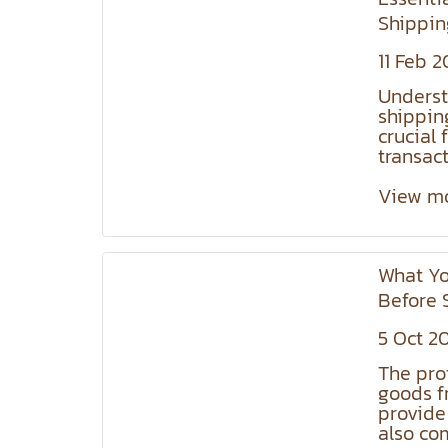
of mind
Shippin
shipping
11 Feb 
Underst
shippin
crucial
transac
sending
Familiar
View m
key shi
track a
efficien
What Y
service
effectiv
Before 
compani
a Courie
Misunde
5 Oct 2
Deliver
terms m
The pro
or costl
goods f
provide
also co