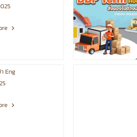
2025
ore
้า Eng
025
ore