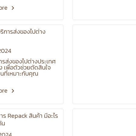
u need to be prepared
dying information,
ore
g for tax issues,
g about shipping
, building a network,
ริการส่งของไปต่าง
paring to manage
ill help ensure smooth
e operations.
2024
การส่งของไปต่างประเทศ
ง️ เพื่อตัวช่วยตัดสินใจ
นที่เหมาะกับคุณ
ore
าร Repack สินค้า มีอะไร
กัน
2024