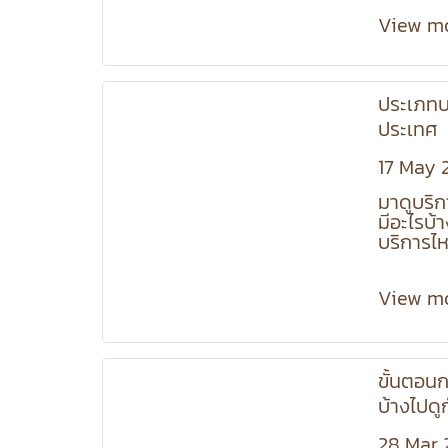
that yo
for. Stu
View m
preparin
learnin
methods
ประเภทบ
and pre
risks w
ประเทศ
and saf
17 May 
มาดูบริ
มีอะไรบ้า
บริการไห
View m
ขั้นตอนก
บ้างไปดู
28 Mar 