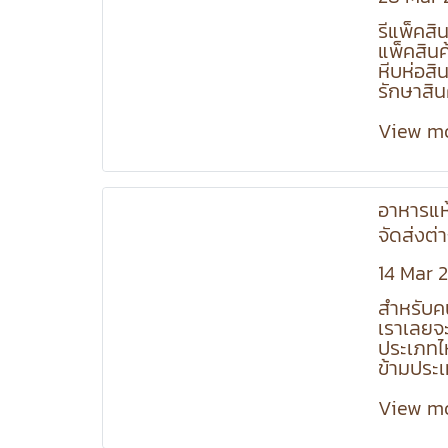
รีแพ็คสิ
แพ็คสินค
หีบห่อสิน
รักษาสิ
ขนส่ง โ
การจัดเรี
View m
ในกล่อง 
ขนาดพอด
อาหารแห
จัดส่งต่
14 Mar 
สำหรับคนท
เราเลยจ
ประเภทไห
ข้ามประเ
ดูกันเลย
View m