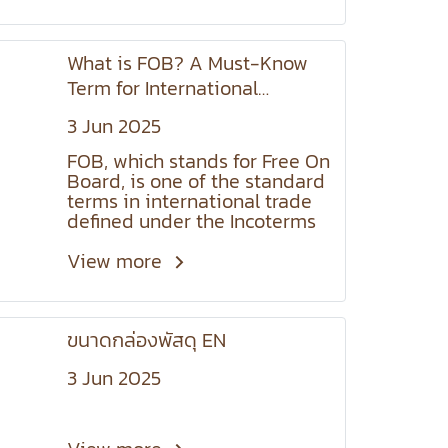
What is FOB? A Must-Know
Term for International
Shipping !
3 Jun 2025
FOB, which stands for Free On
Board, is one of the standard
terms in international trade
defined under the Incoterms
rules. It clearly outlines the
division of responsibilities
View more
between the seller and the
buyer, particularly in ocean
freight shipping. Under the
ขนาดกล่องพัสดุ EN
FOB term, the seller's
responsibility ends once the
3 Jun 2025
goods are loaded onto the
vessel at the port of origin