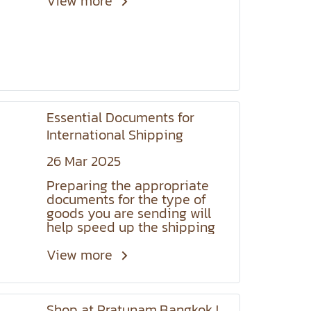
View more
Essential Documents for
International Shipping
26 Mar 2025
Preparing the appropriate
documents for the type of
goods you are sending will
help speed up the shipping
process, reduce delays, and
avoid unnecessary fees. Let's
View more
take a look at the essential
documents you need to know
about !
Shop at Pratunam,Bangkok !