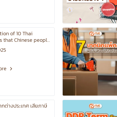
tion of 10 Thai
s that Chinese people
d updates on online
025
hannels. Anyone
 for business ideas
 miss this.
ore
ากต่างประเทศ เสียภาษี