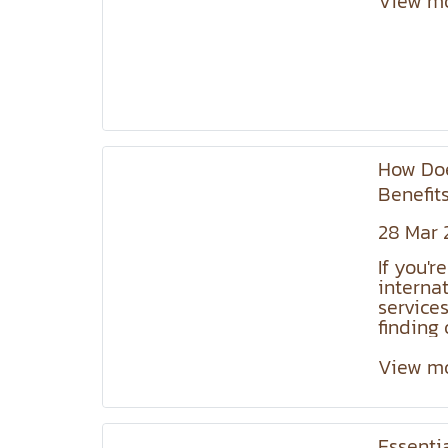
View m
How Doe
Benefit
28 Mar 
If you'r
interna
service
finding 
repacki
better, 
View m
free. W
valuabl
goods, 
Essenti
service