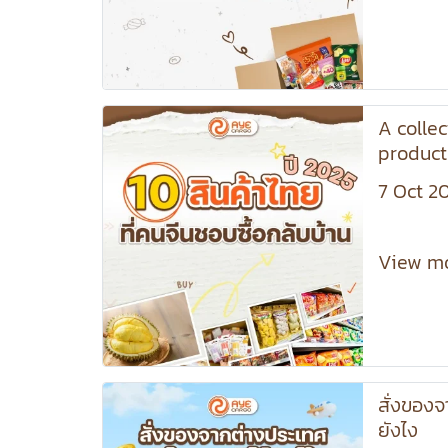
A collec
product
like an
7 Oct 2
sales c
looking
must not
View m
สั่งของจ
ยังไง